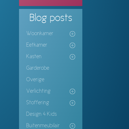
Blog
posts
Woonkamer
Eetkamer
Kasten
Garderobe
Overige
Verlichting
Stoffering
Design 4 Kids
Buitenmeubilair