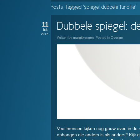
Posts Tagged ‘spiegel dubbele functie’
11
Dubbele spiegel: de
feb
2016
Written by
margitkengen
. Posted in
Overige
Veel mensen kijken nog gauw even in de sp
ophangen die anders is als anders? Kijk d