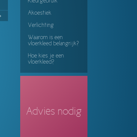
Kleurgebruik
Akoestiek
No
Continue
Verlichting
ing
Waarom is een
vloerkleed belangrijk?
Hoe kies je een
vloerkleed?
Advies nodig