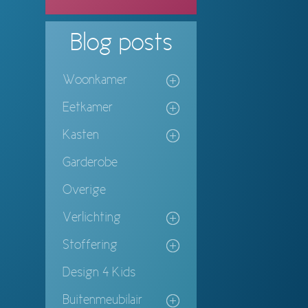
Blog
posts
Woonkamer
Eetkamer
Kasten
Garderobe
Overige
Verlichting
Stoffering
Design 4 Kids
Buitenmeubilair