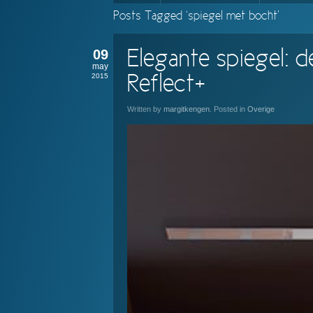
Posts Tagged ‘spiegel met bocht’
09
Elegante spiegel: 
may
2015
Reflect+
Written by
margitkengen
. Posted in
Overige