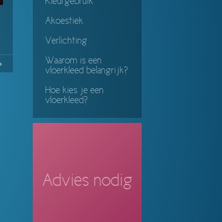
Kleurgebruik
Akoestiek
Verlichting
Waarom is een
2
Continue
vloerkleed belangrijk?
ing
Hoe kies je een
vloerkleed?
Advies nodig