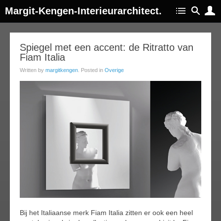
Margit-Kengen-Interieurarchitect.
27
Spiegel met een accent: de Ritratto van
Fiam Italia
oct
014
Written by
margitkengen
. Posted in
Overige
Bij het Italiaanse merk Fiam Italia zitten er ook een heel