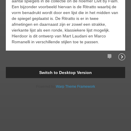
aantal spiegels in de collectie on de noemer Livit by Fiam.
Een bijzonder voorbeeld hiervan is de Ritratto waarbij de
vorm benadrukt wordt door een lijst die in het midden van
de spiegel geplaatst is. De Ritratto is er in twee
afmetingen en daarnaast zijn er zowel een strakke,
vierkante lijst als een ronde, klassiekere lijst mogelijk.
Hierdoor is dit ontwerp van Mart Laudani en Marco
Romanelli in verschillende stijlen toe te passen.
Comments
Readi
Switch to Desktop Version
Powered by
Warp Theme Framework