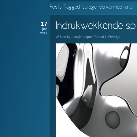
Posts Tagged ‘spiegel vervormde rand’
17
Indrukwekkende spi
jan
2017
Written by
margitkengen
. Posted in
Overige