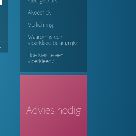
Kleurgebruik
Akoestiek
Verlichting
Waarom is een
vloerkleed belangrijk?
No
Continue
Hoe kies je een
ing
vloerkleed?
Advies nodig