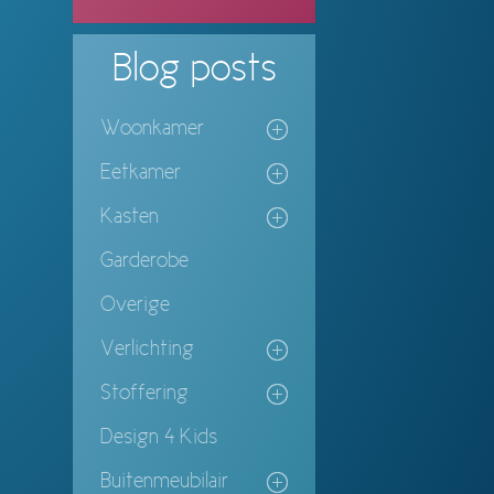
Blog
posts
Woonkamer
Eetkamer
Kasten
Garderobe
Overige
Verlichting
Stoffering
Design 4 Kids
Buitenmeubilair