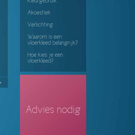
Kleurgebruik
Akoestiek
Verlichting
Waarom is een
vloerkleed belangrijk?
Hoe kies je een
vloerkleed?
No
Continue
ing
Advies nodig