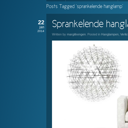
Posts Tagged ‘sprankelende hanglamp’
22
Sprankelende hang
jan
2014
Written by
margitkengen
. Posted in
Hanglampen
,
Verlic