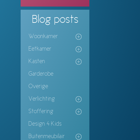
Blog
posts
Woonkamer
Eetkamer
Kasten
Garderobe
Overige
Verlichting
Stoffering
Design 4 Kids
Buitenmeubilair