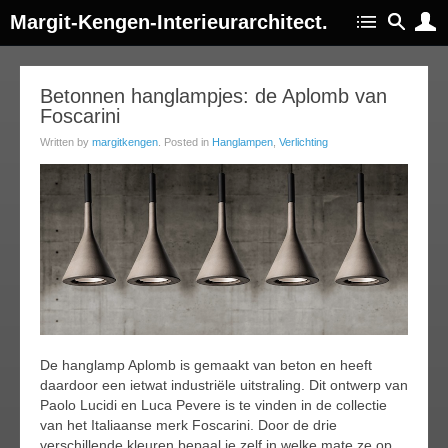
Margit-Kengen-Interieurarchitect.
02
Betonnen hanglampjes: de Aplomb van
Foscarini
ay
015
Written by
margitkengen
. Posted in
Hanglampen
,
Verlichting
De hanglamp Aplomb is gemaakt van beton en heeft
daardoor een ietwat industriële uitstraling. Dit ontwerp van
Paolo Lucidi en Luca Pevere is te vinden in de collectie
van het Italiaanse merk Foscarini. Door de drie
verschillende kleuren bepaal je zelf in welke mate ze op