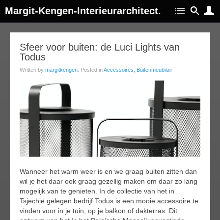
Margit-Kengen-Interieurarchitect.
05
Sfeer voor buiten: de Luci Lights van
Todus
jun
019
Written by
margitkengen
. Posted in
Accessoires
,
Buitenmeubilair
Wanneer het warm weer is en we graag buiten zitten dan
wil je het daar ook graag gezellig maken om daar zo lang
mogelijk van te genieten. In de collectie van het in
Tsjechië gelegen bedrijf Todus is een mooie accessoire te
vinden voor in je tuin, op je balkon of dakterras. Dit