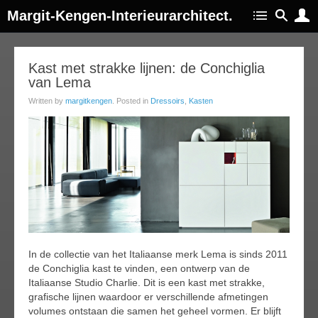
Margit-Kengen-Interieurarchitect.
10
Kast met strakke lijnen: de Conchiglia
van Lema
ep
014
Written by
margitkengen
. Posted in
Dressoirs
,
Kasten
In de collectie van het Italiaanse merk Lema is sinds 2011
de Conchiglia kast te vinden, een ontwerp van de
Italiaanse Studio Charlie. Dit is een kast met strakke,
grafische lijnen waardoor er verschillende afmetingen
volumes ontstaan die samen het geheel vormen. Er blijft