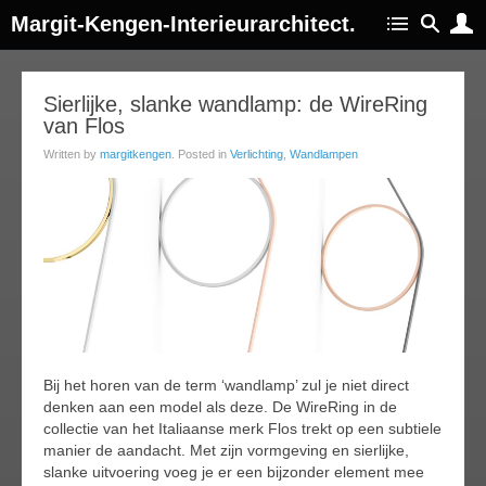
Margit-Kengen-Interieurarchitect.
08
Sierlijke, slanke wandlamp: de WireRing
van Flos
ec
018
Written by
margitkengen
. Posted in
Verlichting
,
Wandlampen
Bij het horen van de term ‘wandlamp’ zul je niet direct
denken aan een model als deze. De WireRing in de
collectie van het Italiaanse merk Flos trekt op een subtiele
manier de aandacht. Met zijn vormgeving en sierlijke,
slanke uitvoering voeg je er een bijzonder element mee