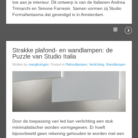
toe aan je interieur. Dit ontwerp is van de Italianen Andrea
Trimarchi en Simone Farresin. Samen vormen zij Studio
Formafantasma dat gevestigd is in Amsterdam.
Comments
Readi
25
Strakke plafond- en wandlampen: de
Puzzle van Studio Italia
jan
017
Written by
margitkengen
. Posted in
Plafondlampen
,
Verlichting
,
Wandlampen
Door de toepassing van led kan verlichting een stuk
minimalistischer worden vormgegeven. Er hoeft
bijvoorbeeld geen rekening gehouden te worden met een