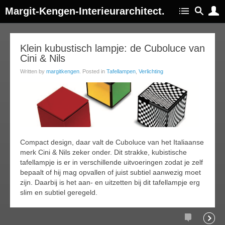
Margit-Kengen-Interieurarchitect.
05
Klein kubustisch lampje: de Cuboluce van
Cini & Nils
jul
016
Written by
margitkengen
. Posted in
Tafellampen
,
Verlichting
Compact design, daar valt de Cuboluce van het Italiaanse
merk Cini & Nils zeker onder. Dit strakke, kubistische
tafellampje is er in verschillende uitvoeringen zodat je zelf
bepaalt of hij mag opvallen of juist subtiel aanwezig moet
zijn. Daarbij is het aan- en uitzetten bij dit tafellampje erg
slim en subtiel geregeld.