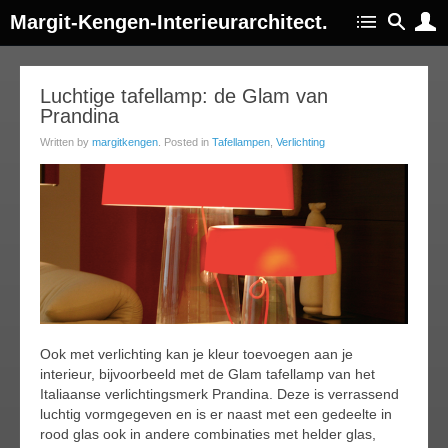
Margit-Kengen-Interieurarchitect.
09
Luchtige tafellamp: de Glam van
Prandina
ep
015
Written by
margitkengen
. Posted in
Tafellampen
,
Verlichting
Ook met verlichting kan je kleur toevoegen aan je
interieur, bijvoorbeeld met de Glam tafellamp van het
Italiaanse verlichtingsmerk Prandina. Deze is verrassend
luchtig vormgegeven en is er naast met een gedeelte in
rood glas ook in andere combinaties met helder glas,