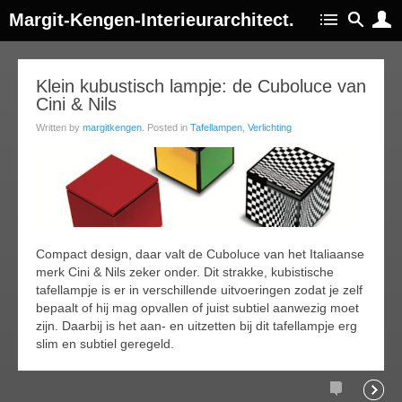
Margit-Kengen-Interieurarchitect.
05
Klein kubustisch lampje: de Cuboluce van
Cini & Nils
jul
016
Written by
margitkengen
. Posted in
Tafellampen
,
Verlichting
Compact design, daar valt de Cuboluce van het Italiaanse
merk Cini & Nils zeker onder. Dit strakke, kubistische
tafellampje is er in verschillende uitvoeringen zodat je zelf
bepaalt of hij mag opvallen of juist subtiel aanwezig moet
zijn. Daarbij is het aan- en uitzetten bij dit tafellampje erg
slim en subtiel geregeld.