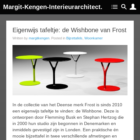
Margit-Kengen-Interieurarchitect.
13
Eigenwijs tafeltje: de Wishbone van Frost
ec
Written by
margitkengen
. Posted in
Bijzettafels
,
Woonkamer
014
In de collectie van het Deense merk Frost is sinds 2010
een eigenwijs tafeltje te vinden: de Wishbone. Deze is
ontworpen door Flemming Busk en Stephan Hertzog die
in 2000 hun studio zijn begonnen in Denemarken en
inmiddels gevestigd zijn in Londen. Een praktische én
mooie bijzettafel in twee verschillende afmetingen en