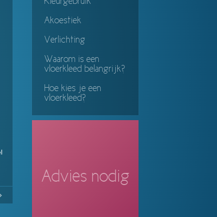
Kleurgebruik
Akoestiek
Verlichting
Waarom is een
vloerkleed belangrijk?
Hoe kies je een
vloerkleed?
l
Advies nodig
11
Continue
ing