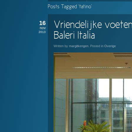
Posts Tagged ‘tatino’
16
Vriendelijke voeten
nov
2013
Baleri Italia
Written by
margitkengen
. Posted in
Overige