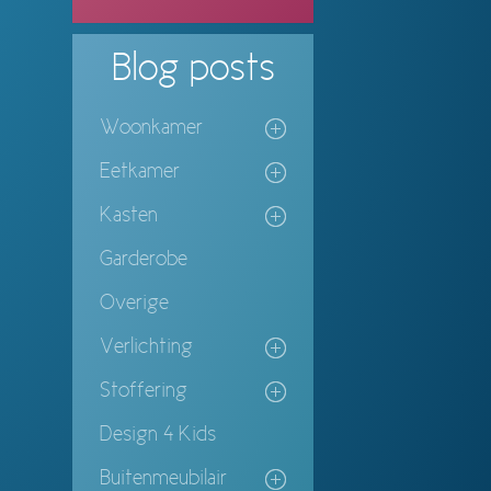
Blog
posts
Woonkamer
Eetkamer
Kasten
Garderobe
Overige
Verlichting
Stoffering
Design 4 Kids
Buitenmeubilair