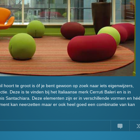
il hoort te groot is óf je bent gewoon op zoek naar iets eigenwijzers,
tie. Deze is te vinden bij het Italiaanse merk Cerruti Baleri en is in
is Santachiara. Deze elementen zijn er in verschillende vormen en héé
element kan neerzetten maar er ook heel goed een combinatie van kan
Comments
Read