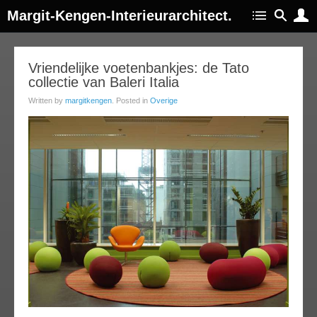
Margit-Kengen-Interieurarchitect.
16
Vriendelijke voetenbankjes: de Tato
collectie van Baleri Italia
ov
013
Written by
margitkengen
. Posted in
Overige