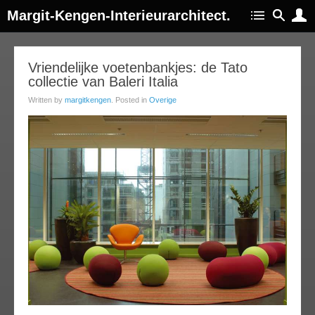
Margit-Kengen-Interieurarchitect.
16
Vriendelijke voetenbankjes: de Tato
collectie van Baleri Italia
ov
013
Written by
margitkengen
. Posted in
Overige