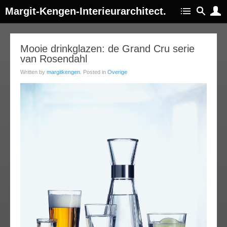
Margit-Kengen-Interieurarchitect.
14
Mooie drinkglazen: de Grand Cru serie
van Rosendahl
jan
014
Written by
margitkengen
. Posted in
Overige