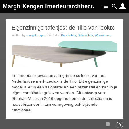
Margit-Kengen-Interieurarchitect.
28
Eigenzinnige tafeltjes: de Tilio van leolux
jan
Written by
margitkengen
. Posted in
Bijzettafels
,
Salontafels
,
Woonkamer
016
Een mooie nieuwe aanvulling in de collectie van het
Nederlandse merk Leolux is de Tilio. Dit eigenzinnige
model is er in een salontafel en een bijzettafel en kan in je
eigen combinatie gekozen worden. Dit ontwerp van
Stephan Veit is in 2016 opgenomen in de collectie en is
naast bijzonder in zijn vormgeving ook bijzonder
functioneel.