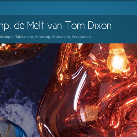
mp: de Melt van Tom Dixon
ondlampen
,
Tafellampen
,
Verlichting
,
Vloerlampen
,
Wandlampen