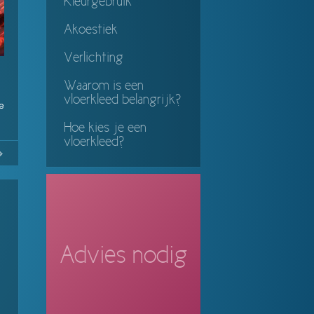
Kleurgebruik
Akoestiek
Verlichting
Waarom is een
vloerkleed belangrijk?
e
Hoe kies je een
vloerkleed?
No
Continue
ing
Advies nodig