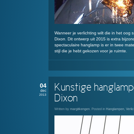
Wanneer je verlichting wilt die in het oog
Dixon. Dit ontwerp uit 2015 is extra bijzon
spectaculaire hanglamp is er in twee mat
stijl die je hebt gekozen voor je ruimte.
04
Kunstige hanglamp
dec
2013
Dixon
Written by
margitkengen
. Posted in
Hanglampen
,
Verlic