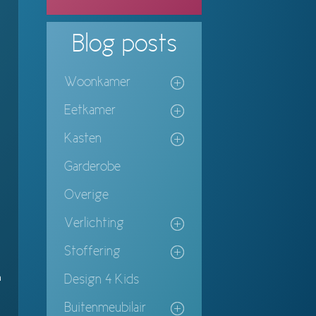
Blog
posts
Woonkamer
Eetkamer
Kasten
Garderobe
Overige
Verlichting
Stoffering
n
Design 4 Kids
Buitenmeubilair