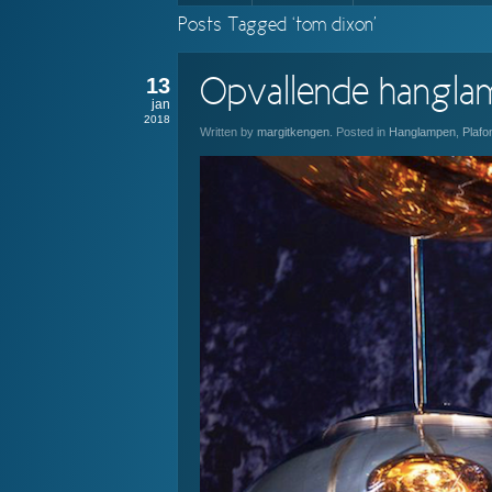
Posts Tagged ‘tom dixon’
13
Opvallende hangla
jan
2018
Written by
margitkengen
. Posted in
Hanglampen
,
Plaf