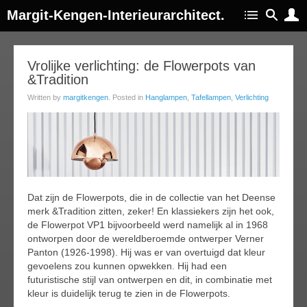
Margit-Kengen-Interieurarchitect.
21
Vrolijke verlichting: de Flowerpots van
&Tradition
ug
015
Written by
margitkengen
. Posted in
Hanglampen
,
Tafellampen
,
Verlichting
Dat zijn de Flowerpots, die in de collectie van het Deense
merk &Tradition zitten, zeker! En klassiekers zijn het ook,
de Flowerpot VP1 bijvoorbeeld werd namelijk al in 1968
ontworpen door de wereldberoemde ontwerper Verner
Panton (1926-1998). Hij was er van overtuigd dat kleur
gevoelens zou kunnen opwekken. Hij had een
futuristische stijl van ontwerpen en dit, in combinatie met
kleur is duidelijk terug te zien in de Flowerpots.