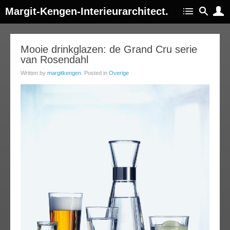
Margit-Kengen-Interieurarchitect.
14
Mooie drinkglazen: de Grand Cru serie
van Rosendahl
jan
014
Written by
margitkengen
. Posted in
Overige