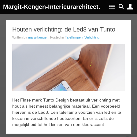
Margit-Kengen-Interieurarchitect.
21
Houten verlichting: de Led8 van Tunto
jul
Written by
margitkengen
. Posted in
Tafellampen
,
Verlichting
015
Het Finse merk Tunto Design bestaat uit verlichting met
hout als het meest belangrijke materiaal. Een voorbeeld
hiervan is de Led8. Een tafellamp voorzien van led en te
kiezen in verschillende houtsoorten. En er is zelfs de
mogelijkheid tot het kiezen van een kleuraccent.