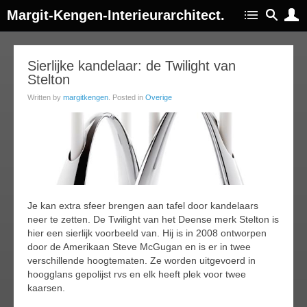
Margit-Kengen-Interieurarchitect.
30
Sierlijke kandelaar: de Twilight van
Stelton
ay
015
Written by
margitkengen
. Posted in
Overige
Je kan extra sfeer brengen aan tafel door kandelaars
neer te zetten. De Twilight van het Deense merk Stelton is
hier een sierlijk voorbeeld van. Hij is in 2008 ontworpen
door de Amerikaan Steve McGugan en is er in twee
verschillende hoogtematen. Ze worden uitgevoerd in
hoogglans gepolijst rvs en elk heeft plek voor twee
kaarsen.