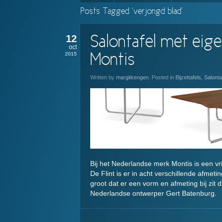
Posts Tagged ‘verjongd blad’
12
Salontafel met eige
oct
2015
Montis
Written by
margitkengen
. Posted in
Bijzettafels
,
Salonta
Bij het Nederlandse merk Montis is een vrie
De Flint is er in acht verschillende afmet
groot dat er een vorm en afmeting bij zit 
Nederlandse ontwerper Gert Batenburg.