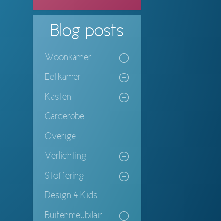
Blog
posts
Woonkamer
Eetkamer
Kasten
Garderobe
Overige
Verlichting
Stoffering
Design 4 Kids
Buitenmeubilair