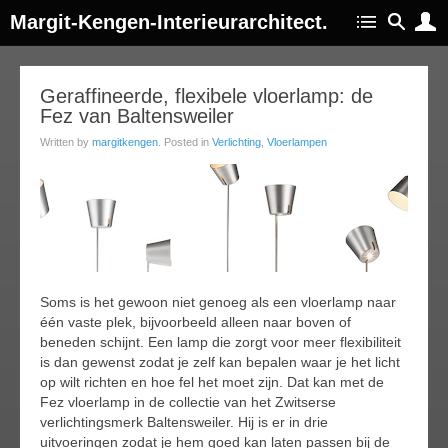
Margit-Kengen-Interieurarchitect.
16
Geraffineerde, flexibele vloerlamp: de
Fez van Baltensweiler
feb
017
Written by
margitkengen
. Posted in
Verlichting
,
Vloerlampen
Soms is het gewoon niet genoeg als een vloerlamp naar
één vaste plek, bijvoorbeeld alleen naar boven of
beneden schijnt. Een lamp die zorgt voor meer flexibiliteit
is dan gewenst zodat je zelf kan bepalen waar je het licht
op wilt richten en hoe fel het moet zijn. Dat kan met de
Fez vloerlamp in de collectie van het Zwitserse
verlichtingsmerk Baltensweiler. Hij is er in drie
uitvoeringen zodat je hem goed kan laten passen bij de