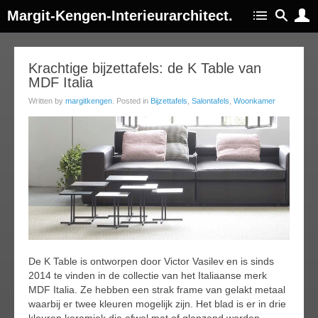
Margit-Kengen-Interieurarchitect.
23
Krachtige bijzettafels: de K Table van
MDF Italia
ug
014
Written by
margitkengen
. Posted in
Bijzettafels
,
Salontafels
,
Woonkamer
De K Table is ontworpen door Victor Vasilev en is sinds
2014 te vinden in de collectie van het Italiaanse merk
MDF Italia. Ze hebben een strak frame van gelakt metaal
waarbij er twee kleuren mogelijk zijn. Het blad is er in drie
kleuren keramiek die ofwel mat of glanzend worden