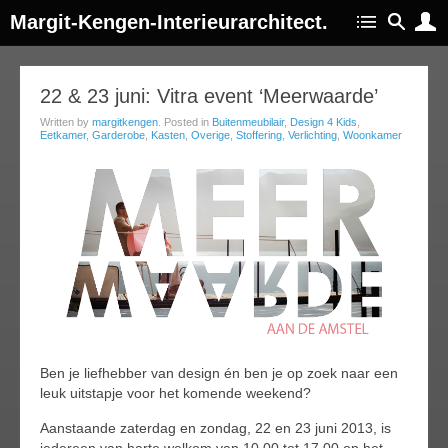
Margit-Kengen-Interieurarchitect.
20
22 & 23 juni: Vitra event ‘Meerwaarde’
jun
Written by
margitkengen
. Posted in
Buitenmeubilair
,
Design 4 Kids
,
013
Eetkamer
,
Garderobe
,
Kasten
,
Overige
,
Stoffering
,
Verlichting
,
Woonkamer
Ben je liefhebber van design én ben je op zoek naar een
leuk uitstapje voor het komende weekend?
Aanstaande zaterdag en zondag, 22 en 23 juni 2013, is
iedereen van harte welkom van 10.00 tot 17.00 op het