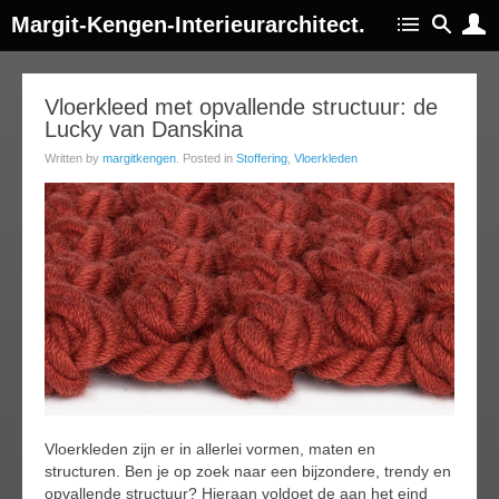
Margit-Kengen-Interieurarchitect.
13
Vloerkleed met opvallende structuur: de
Lucky van Danskina
feb
015
Written by
margitkengen
. Posted in
Stoffering
,
Vloerkleden
Vloerkleden zijn er in allerlei vormen, maten en
structuren. Ben je op zoek naar een bijzondere, trendy en
opvallende structuur? Hieraan voldoet de aan het eind