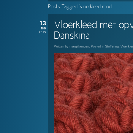
Posts Tagged ‘vloerkleed rood’
13
Vloerkleed met opv
feb
2015
Danskina
Written by
margitkengen
. Posted in
Stoffering
,
Vloerkle