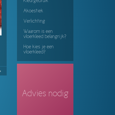
Kleurgebruik
Akoestiek
Verlichting
Waarom is een
vloerkleed belangrijk?
Hoe kies je een
vloerkleed?
No
Continue
ing
Advies nodig