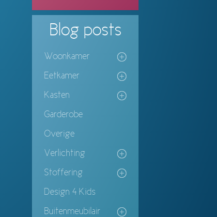
Blog
posts
Woonkamer
Eetkamer
Kasten
Garderobe
Overige
Verlichting
Stoffering
Design 4 Kids
Buitenmeubilair