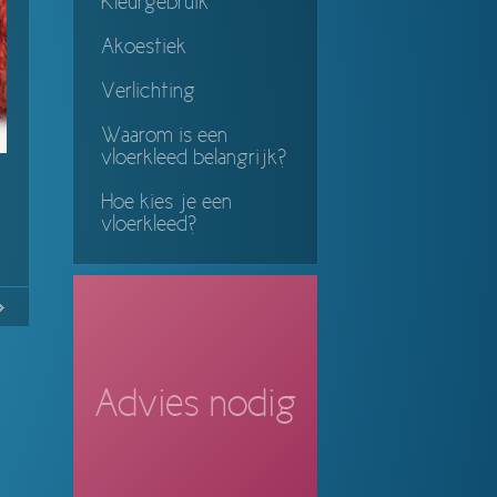
Kleurgebruik
Akoestiek
Verlichting
Waarom is een
vloerkleed belangrijk?
Hoe kies je een
vloerkleed?
No
Continue
ing
Advies nodig