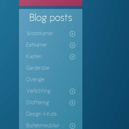
Blog
posts
Woonkamer
Eetkamer
Kasten
Garderobe
Overige
Verlichting
Stoffering
Design 4 Kids
Buitenmeubilair