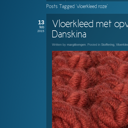
Posts Tagged ‘vloerkleed roze’
13
Vloerkleed met opv
feb
2015
Danskina
Written by
margitkengen
. Posted in
Stoffering
,
Vloerkle