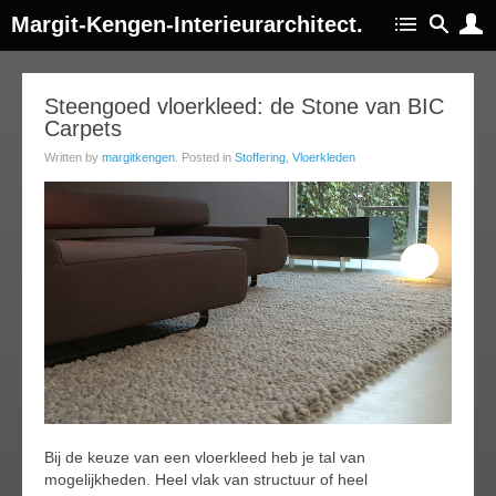
Margit-Kengen-Interieurarchitect.
18
Steengoed vloerkleed: de Stone van BIC
Carpets
ep
014
Written by
margitkengen
. Posted in
Stoffering
,
Vloerkleden
Bij de keuze van een vloerkleed heb je tal van
mogelijkheden. Heel vlak van structuur of heel