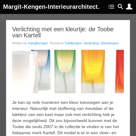
Margit-Kengen-Interieurarchitect.
18
Verlichting met een kleurtje: de Toobe
van Kartell
ay
016
Written by
margitkengen
. Posted in
Tafellampen
,
Verlichting
,
Vloerlampen
Je kan op vele manieren een kleur toevoegen aan je
interieur. Natuurlijk met stoffering van meubilair of de
lakkleur van een kast maar ook met verlichting heb je
deze mogelijkheid. Dit zou bijvoorbeeld kunnen met de
Toobe die sinds 2007 in de collectie te vinden is van het
Italiaanse merk Kartell. Dit model is er in een vloer- en