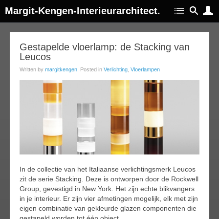
Margit-Kengen-Interieurarchitect.
27
Gestapelde vloerlamp: de Stacking van
Leucos
feb
015
Written by
margitkengen
. Posted in
Verlichting
,
Vloerlampen
In de collectie van het Italiaanse verlichtingsmerk Leucos
zit de serie Stacking. Deze is ontworpen door de Rockwell
Group, gevestigd in New York. Het zijn echte blikvangers
in je interieur. Er zijn vier afmetingen mogelijk, elk met zijn
eigen combinatie van gekleurde glazen componenten die
gestapeld worden tot één object.