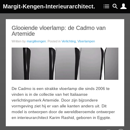
Margit-Kengen-Interieurarchitect.
26
Glooiende vloerlamp: de Cadmo van
Artemide
ov
015
Written by
margitkengen
. Posted in
Verlichting
,
Vloerlampen
De Cadmo is een strakke vloerlamp die sinds 2006 te
vinden is in de collectie van het Italiaanse
verlichtingsmerk Artemide. Door zijn bijzondere
vormgeving ziet hij er van alle kanten anders uit. Dit
model is ontworpen door de wereldberoemde ontwerper
en interieurarchitect Karim Rashid, geboren in Egypte.