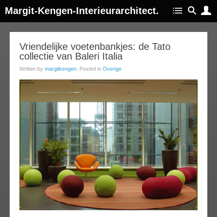
Margit-Kengen-Interieurarchitect.
16
Vriendelijke voetenbankjes: de Tato
collectie van Baleri Italia
ov
013
Written by
margitkengen
. Posted in
Overige