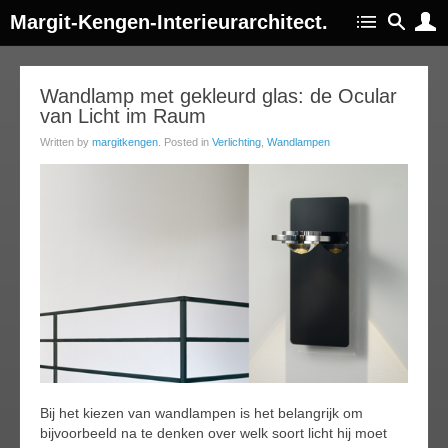
Margit-Kengen-Interieurarchitect.
15
Wandlamp met gekleurd glas: de Ocular
van Licht im Raum
jul
014
Written by
margitkengen
. Posted in
Verlichting
,
Wandlampen
Bij het kiezen van wandlampen is het belangrijk om
bijvoorbeeld na te denken over welk soort licht hij moet