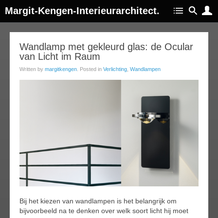
Margit-Kengen-Interieurarchitect.
15
Wandlamp met gekleurd glas: de Ocular
van Licht im Raum
jul
014
Written by
margitkengen
. Posted in
Verlichting
,
Wandlampen
Bij het kiezen van wandlampen is het belangrijk om
bijvoorbeeld na te denken over welk soort licht hij moet