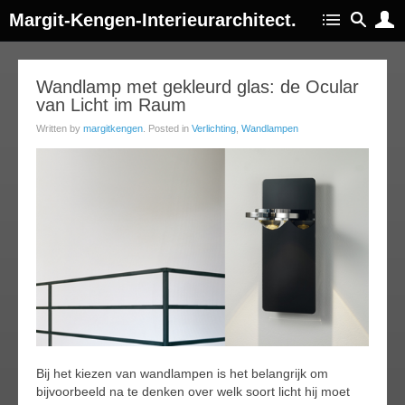
Margit-Kengen-Interieurarchitect.
15
Wandlamp met gekleurd glas: de Ocular
van Licht im Raum
jul
014
Written by
margitkengen
. Posted in
Verlichting
,
Wandlampen
Bij het kiezen van wandlampen is het belangrijk om
bijvoorbeeld na te denken over welk soort licht hij moet