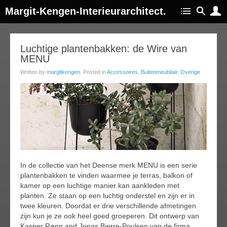
Margit-Kengen-Interieurarchitect.
27
Luchtige plantenbakken: de Wire van
MENU
apr
017
Written by
margitkengen
. Posted in
Accessoires
,
Buitenmeubilair
,
Overige
In de collectie van het Deense merk MENU is een serie
plantenbakken te vinden waarmee je terras, balkon of
kamer op een luchtige manier kan aankleden met
planten. Ze staan op een luchtig onderstel en zijn er in
twee kleuren. Doordat er drie verschillende afmetingen
zijn kun je ze ook heel goed groeperen. Dit ontwerp van
Kasper Rønn and Jonas Bjerre-Poulsen van de firma