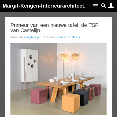
Margit-Kengen-Interieurarchitect.
24
Primeur van een nieuwe tafel: de TSP
van Castelijn
ep
013
Written by
margitkengen
. Posted in
Eetkamer
,
Eettafels