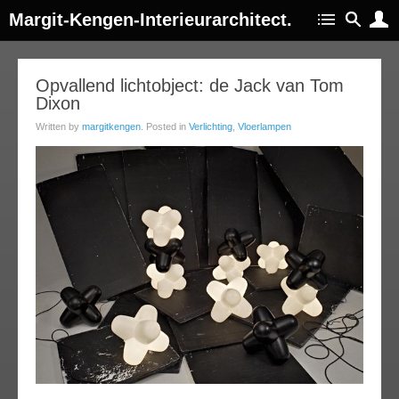
Margit-Kengen-Interieurarchitect.
04
Opvallend lichtobject: de Jack van Tom
Dixon
oct
013
Written by
margitkengen
. Posted in
Verlichting
,
Vloerlampen