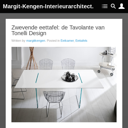
Margit-Kengen-Interieurarchitect.
11
Zwevende eettafel: de Tavolante van
Tonelli Design
jun
013
Written by
margitkengen
. Posted in
Eetkamer
,
Eettafels