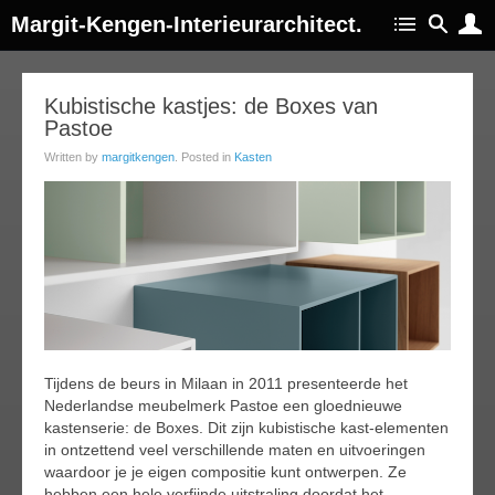
Margit-Kengen-Interieurarchitect.
03
Kubistische kastjes: de Boxes van
Pastoe
jul
014
Written by
margitkengen
. Posted in
Kasten
Tijdens de beurs in Milaan in 2011 presenteerde het
Nederlandse meubelmerk Pastoe een gloednieuwe
kastenserie: de Boxes. Dit zijn kubistische kast-elementen
in ontzettend veel verschillende maten en uitvoeringen
waardoor je je eigen compositie kunt ontwerpen. Ze
hebben een hele verfijnde uitstraling doordat het