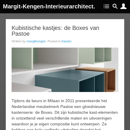
Margit-Kengen-Interieurarchitect.
03
Kubistische kastjes: de Boxes van
Pastoe
jul
014
Written by
margitkengen
. Posted in
Kasten
Tijdens de beurs in Milaan in 2011 presenteerde het
Nederlandse meubelmerk Pastoe een gloednieuwe
kastenserie: de Boxes. Dit zijn kubistische kast-elementen
in ontzettend veel verschillende maten en uitvoeringen
waardoor je je eigen compositie kunt ontwerpen. Ze
hebben een hele verfijnde uitstraling doordat het