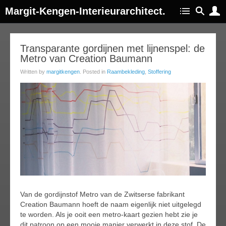
Margit-Kengen-Interieurarchitect.
21
Transparante gordijnen met lijnenspel: de
Metro van Creation Baumann
ay
013
Written by
margitkengen
. Posted in
Raambekleding
,
Stoffering
Van de gordijnstof Metro van de Zwitserse fabrikant
Creation Baumann hoeft de naam eigenlijk niet uitgelegd
te worden. Als je ooit een metro-kaart gezien hebt zie je
dit patroon op een mooie manier verwerkt in deze stof. De