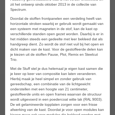
zit het ontwerp sinds oktober 2013 in de collectie van
Spectrum.
Doordat de stoffen frontpanelen een verdeling heeft van
horizontale stroken waarbij er gebruik wordt gemaakt van
een systeem met magneten in de stof, kan de kast op
verschillende standen open gezet worden. Daarbij is er in
het midden steeds een gedeelte met leer bekleed dat als
handgreep dient. Zo wordt de stof niet vuil bij het open en
dicht maken van de kast. Voor de gestoffeerde delen kan
je kiezen uit de stoffen Pause, Plot, Remix en Steelcut
Trio.
Met de Stuff stel je dus helemaal je eigen kast samen die
je keer op keer van compositie kan laten veranderen.
Hierbij maak je heel simpel en zonder gebruik van
gereedschap, een combinatie van de lichtgewicht
onderstellen met een hoogte van 21 centimeter,
gestoffeerde units en open frames waarvan de structuur
wordt uitgevoerd in een poedercoat witte lak (RAL 9003).
De wit gelamineerde topplaten zorgen voor een frisse
afwerking van de kast. Doordat je voor open modules kan
kiezen maar ook voor modules die bekleed worden met