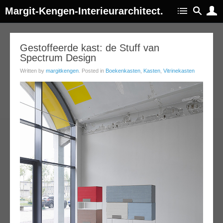
Margit-Kengen-Interieurarchitect.
17
Gestoffeerde kast: de Stuff van
Spectrum Design
jan
014
Written by
margitkengen
. Posted in
Boekenkasten
,
Kasten
,
Vitrinekasten