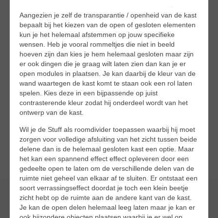
Aangezien je zelf de transparantie / openheid van de kast
bepaalt bij het kiezen van de open of gesloten elementen
kun je het helemaal afstemmen op jouw specifieke
wensen. Heb je vooral rommeltjes die niet in beeld
hoeven zijn dan kies je hem helemaal gesloten maar zijn
er ook dingen die je graag wilt laten zien dan kan je er
open modules in plaatsen. Je kan daarbij de kleur van de
wand waartegen de kast komt te staan ook een rol laten
spelen. Kies deze in een bijpassende op juist
contrasterende kleur zodat hij onderdeel wordt van het
ontwerp van de kast.
Wil je de Stuff als roomdivider toepassen waarbij hij moet
zorgen voor volledige afsluiting van het zicht tussen beide
delene dan is de helemaal gesloten kast een optie. Maar
het kan een spannend effect effect opleveren door een
gedeelte open te laten om de verschillende delen van de
ruimte niet geheel van elkaar af te sluiten. Er ontstaat een
soort verrassingseffect doordat je toch een klein beetje
zicht hebt op de ruimte aan de andere kant van de kast.
Je kan de open delen helemaal leeg laten maar je kan er
ook bijzondere objecten plaatsen waarbij je er wel op