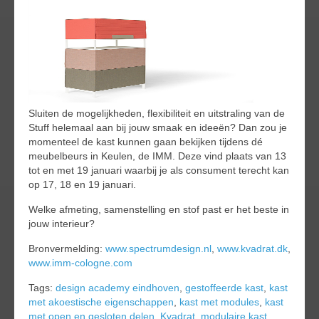
Sluiten de mogelijkheden, flexibiliteit en uitstraling van de
Stuff helemaal aan bij jouw smaak en ideeën? Dan zou je
momenteel de kast kunnen gaan bekijken tijdens dé
meubelbeurs in Keulen, de IMM. Deze vind plaats van 13
tot en met 19 januari waarbij je als consument terecht kan
op 17, 18 en 19 januari.
Welke afmeting, samenstelling en stof past er het beste in
jouw interieur?
Bronvermelding:
www.spectrumdesign.nl
,
www.kvadrat.dk
,
www.imm-cologne.com
Tags:
design academy eindhoven
,
gestoffeerde kast
,
kast
met akoestische eigenschappen
,
kast met modules
,
kast
met open en gesloten delen
,
Kvadrat
,
modulaire kast
,