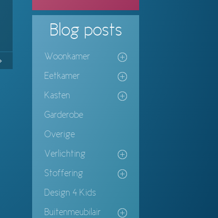
Blog
posts
Woonkamer
No
Continue
Eetkamer
ing
Kasten
Garderobe
Overige
Verlichting
Stoffering
Design 4 Kids
Buitenmeubilair