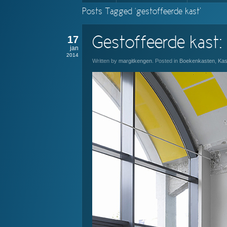
Posts Tagged ‘gestoffeerde kast’
17
Gestoffeerde kast:
jan
2014
Written by
margitkengen
. Posted in
Boekenkasten
,
Kas