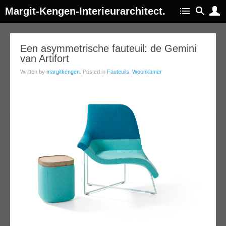
Margit-Kengen-Interieurarchitect.
19
Een asymmetrische fauteuil: de Gemini
van Artifort
apr
014
Written by
margitkengen
. Posted in
Fauteuils
,
Woonkamer