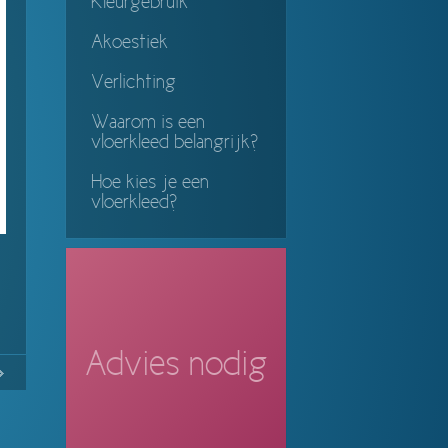
Kleurgebruik
Akoestiek
Verlichting
Waarom is een
vloerkleed belangrijk?
Hoe kies je een
vloerkleed?
Advies nodig
No
Continue
ing