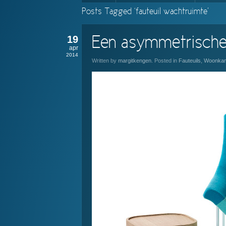
Posts Tagged ‘fauteuil wachtruimte’
19
Een asymmetrische f
apr
2014
Written by
margitkengen
. Posted in
Fauteuils
,
Woonka