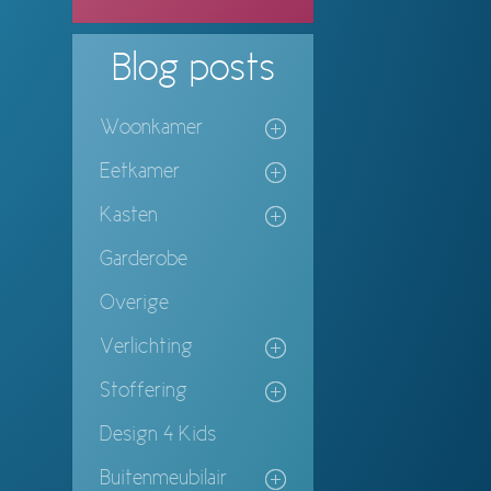
Blog
posts
Woonkamer
Eetkamer
Kasten
Garderobe
Overige
Verlichting
Stoffering
Design 4 Kids
Buitenmeubilair