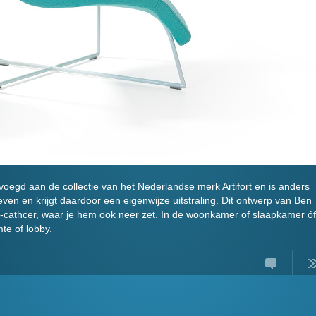
voegd aan de collectie van het Nederlandse merk Artifort en is anders
en en krijgt daardoor een eigenwijze uitstraling. Dit ontwerp van Ben
-cathcer, waar je hem ook neer zet. In de woonkamer of slaapkamer óf
te of lobby.
Comments
Read