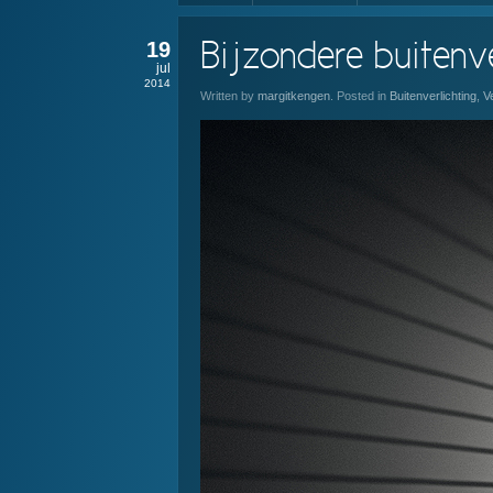
19
Bijzondere buitenve
jul
2014
Written by
margitkengen
. Posted in
Buitenverlichting
,
Ve