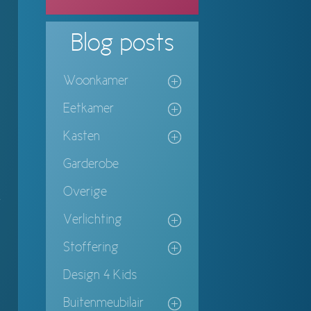
Blog
posts
Woonkamer
Eetkamer
Kasten
Garderobe
Overige
e
Verlichting
Stoffering
Design 4 Kids
Buitenmeubilair