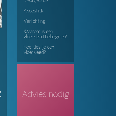
Kleurgebruik
Akoestiek
Verlichting
Waarom is een
vloerkleed belangrijk?
e
Hoe kies je een
vloerkleed?
n
Advies nodig
e