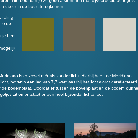
kleuren. Hierdoor kan je ze goed afstemmen met bijvoorbeeld de tegels
en die er in de buurt terugkomen.
straling
 je de
ls je hem
n
mogelijk.
eridiano is er zowel mét als zonder licht. Hierbij heeft de Meridiano
licht, bovenin een led van 7,7 watt waarbij het licht wordt gereflecteerd
r de bodemplaat. Doordat er tussen de bovenplaat en de bodem dunn
getjes zitten ontstaat er een heel bijzonder lichteffect.