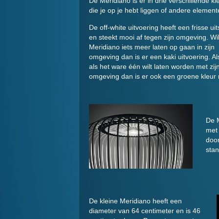
De Meridiano is er in drie verschillende 
die je op je hebt liggen of andere element
De off-white uitvoering heeft een frisse uit
en steekt mooi af tegen zijn omgeving. Wil
Meridiano iets meer laten op gaan in zijn
omgeving dan is er een kaki uitvoering. A
als het ware één wilt laten worden met zij
omgeving dan is er ook een groene kleur 
De M
met 
doo
stan
De kleine Meridiano heeft een
diameter van 64 centimeter en is 46